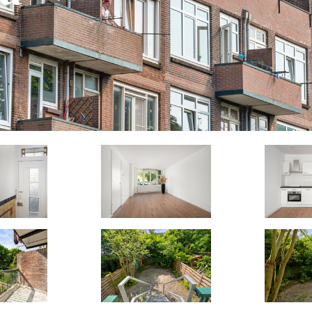
4
62
4
ONEN
M2 BUITEN
M2 GEBOUWGEBONDEN
BUITENRUIMTE