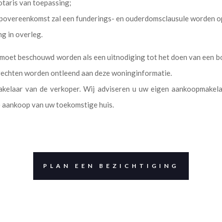
otaris van toepassing;
oopovereenkomst zal een funderings- en ouderdomsclausule worden 
ng in overleg.
e moet beschouwd worden als een uitnodiging tot het doen van een b
 rechten worden ontleend aan deze woninginformatie.
akelaar van de verkoper. Wij adviseren u uw eigen aankoopmake
e aankoop van uw toekomstige huis.
PLAN EEN BEZICHTIGING