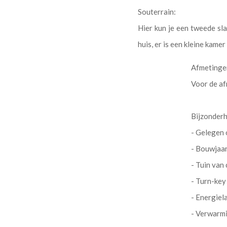
Souterrain:
Hier kun je een tweede sl
huis, er is een kleine kame
Afmetinge
Voor de af
Bijzonder
- Gelegen 
- Bouwjaa
- Tuin van 
- Turn-key
- Energiel
- Verwarmi