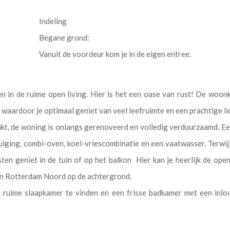
Indeling
Begane grond:
Vanuit de voordeur kom je in de eigen entree.
nen in de ruime open living. Hier is het een oase van rust! De woon
 waardoor je optimaal geniet van veel leefruimte en een prachtige lic
ukt, de woning is onlangs gerenoveerd en volledig verduurzaamd. Ee
iging, combi-oven, koel-vriescombinatie en een vaatwasser. Terwijl
sten geniet in de tuin of op het balkon Hier kan je heerlijk de op
an Rotterdam Noord op de achtergrond.
n ruime slaapkamer te vinden en een frisse badkamer met een inlo