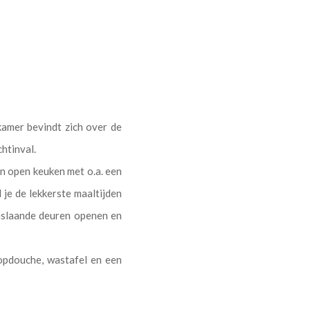
kamer bevindt zich over de
htinval.
n open keuken met o.a. een
 je de lekkerste maaltijden
enslaande deuren openen en
opdouche, wastafel en een