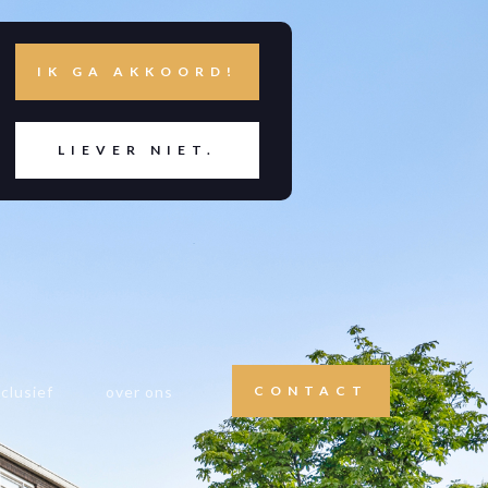
IK GA AKKOORD!
LIEVER NIET.
clusief
over ons
CONTACT