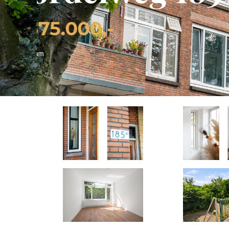
2
1
8
SLAAPKAMERS
BADKAMERS
M2 W
Slide 2 of 3.