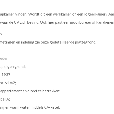
aapkamer vinden. Wordt dit een werkkamer of een logeerkamer? Aan
r waar de CV zich bevind. Ook hier past een mooi bureau of kan diene
n
metingen en indeling zie onze gedetailleerde plattegrond.
heden:
op eigen grond;
r 1937;
ca. 61 m2;
 appartement en direct te betrekken;
abel A;
ng en warm water middels CV-ketel;