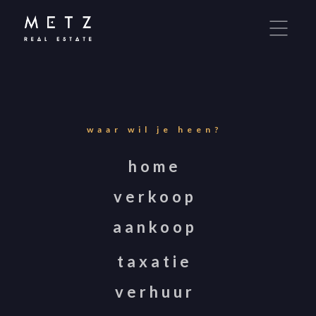
Metz Real Estate maakt gebruik van cookies om
ervoor te zorgen dat u de beste ervaring op onze
website krijgt. Door onze site te gebruiken, stemt
u in met cookies. Meer over cookies leest u in onze
Privacy Statement
.
waar wil je heen?
IK GA AKKOORD!
home
verkoop
LIEVER NIET.
aankoop
taxatie
verhuur