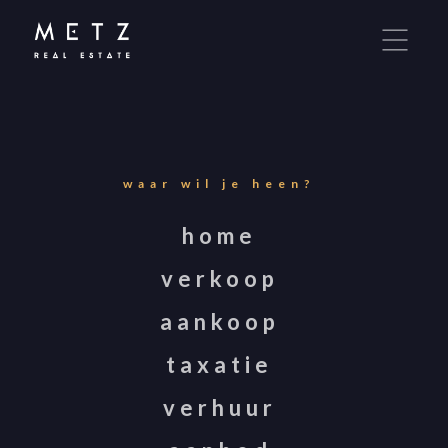
Metz Real Estate maakt gebruik van cookies om
ervoor te zorgen dat u de beste ervaring op onze
website krijgt. Door onze site te gebruiken, stemt
u in met cookies. Meer over cookies leest u in onze
Privacy Statement
.
waar wil je heen?
IK GA AKKOORD!
home
verkoop
LIEVER NIET.
aankoop
taxatie
verhuur