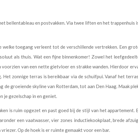
et bellentableau en postvakken. Via twee liften en het trappenhuis i
welke toegang verleent tot de verschillende vertrekken. Een grote 
soluut als thuis. Wat een fijne binnenkomer! Zowel het leefgedeelt
 voorzien van een nette gietvloer en strakke wanden. Hierdoor erva
g. Het zonnige terras is bereikbaar via de schuifpui. Vanaf het terras
ng de groeiende skyline van Rotterdam, tot aan Den Haag. Maak plek
en je gezelschap in en geniet.
ken is ruim opgezet en past goed bij de stijl van het appartement.
ronder een vaatwasser, vier zones inductiekookplaat, brede afzui
 vriezer. Op de hoek is er ruimte gemaakt voor een bar.