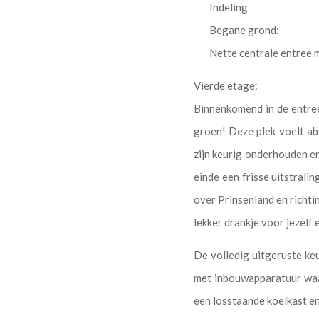
Indeling
Begane grond:
Nette centrale entree m
Vierde etage:
Binnenkomend in de entree 
groen! Deze plek voelt ab
zijn keurig onderhouden en
einde een frisse uitstralin
over Prinsenland en richti
lekker drankje voor jezelf 
De volledig uitgeruste keu
met inbouwapparatuur waa
een losstaande koelkast en