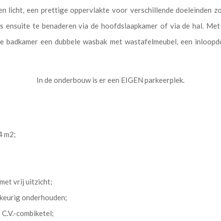
en licht, een prettige oppervlakte voor verschillende doeleinden 
 ensuite te benaderen via de hoofdslaapkamer of via de hal. Met
de badkamer een dubbele wasbak met wastafelmeubel, een inloopdo
In de onderbouw is er een EIGEN parkeerplek.
4 m2;
et vrij uitzicht;
 keurig onderhouden;
C.V.-combiketel;