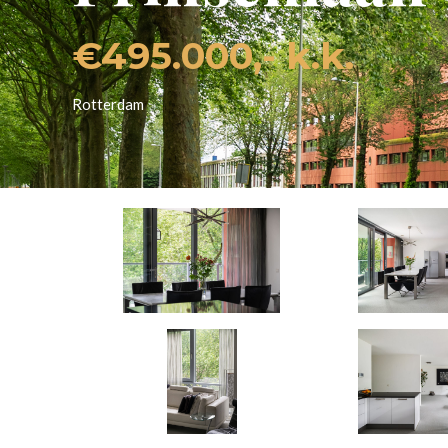
2
1
1
SLAAPKAMERS
BADKAMERS
M2 
Slide 2 of 3.