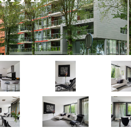
14
12
WONEN
M2 GEBOUWGEBONDEN
BUITENRUIMTE