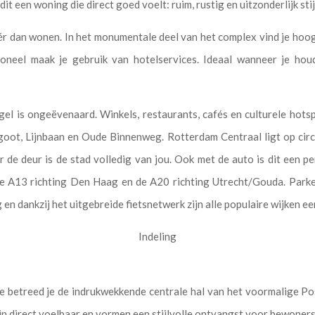
it een woning die direct goed voelt: ruim, rustig en uitzonderlijk stij
 dan wonen. In het monumentale deel van het complex vind je hoog
tioneel maak je gebruik van hotelservices. Ideaal wanneer je ho
el is ongeëvenaard. Winkels, restaurants, cafés en culturele hotsp
oot, Lijnbaan en Oude Binnenweg. Rotterdam Centraal ligt op circ
de deur is de stad volledig van jou. Ook met de auto is dit een pe
 de A13 richting Den Haag en de A20 richting Utrecht/Gouda. Park
 en dankzij het uitgebreide fietsnetwerk zijn alle populaire wijken e
Indeling
 betreed je de indrukwekkende centrale hal van het voormalige P
jn direct voelbaar en vormen een stijlvolle ontvangst voor bewoners