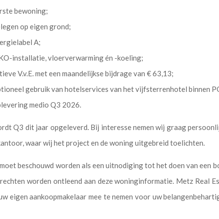
erste bewoning;
elegen op eigen grond;
ergielabel A;
O-installatie, vloerverwarming én -koeling;
tieve V.v.E. met een maandelijkse bijdrage van € 63,13;
tioneel gebruik van hotelservices van het vijfsterrenhotel binnen 
plevering medio Q3 2026.
rdt Q3 dit jaar opgeleverd. Bij interesse nemen wij graag persoonl
antoor, waar wij het project en de woning uitgebreid toelichten.
e moet beschouwd worden als een uitnodiging tot het doen van een b
 rechten worden ontleend aan deze woninginformatie. Metz Real Es
u uw eigen aankoopmakelaar mee te nemen voor uw belangenbehartig