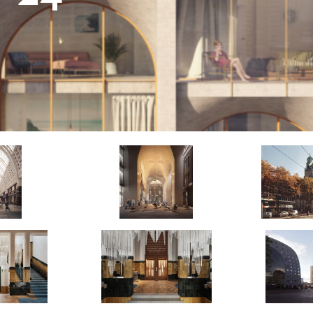
9
14
ONEN
M2 GEBOUWGEBONDEN
BUITENRUIMTE