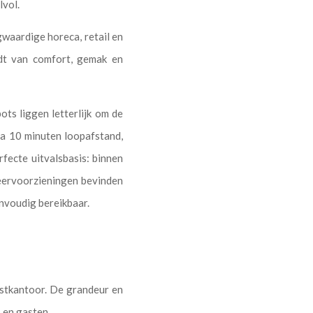
lvol.
waardige horeca, retail en
udt van comfort, gemak en
ots liggen letterlijk om de
a 10 minuten loopafstand,
rfecte uitvalsbasis: binnen
eervoorzieningen bevinden
envoudig bereikbaar.
ostkantoor. De grandeur en
 en gasten.