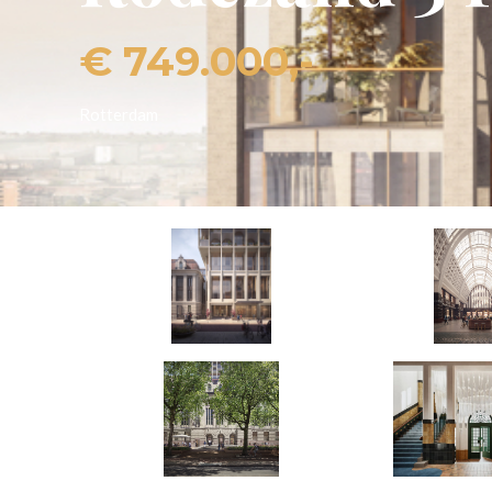
2
1
8
SLAAPKAMERS
BADKAMERS
M2 W
Slide 2 of 3.