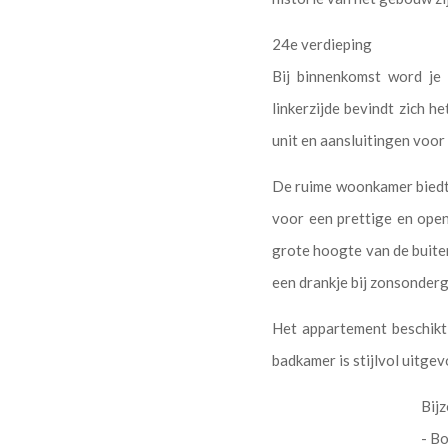
24e verdieping
Bij binnenkomst word je
linkerzijde bevindt zich 
unit en aansluitingen voo
De ruime woonkamer biedt 
voor een prettige en open
grote hoogte van de buitenl
een drankje bij zonsonder
Het appartement beschikt 
badkamer is stijlvol uitg
Bij
- B