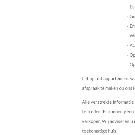
- E
- G
- En
- WK
- Ac
- Op
- O
Let op: dit appartement wo
afspraak te maken op ons k
Alle verstrekte informati
te treden. Er kunnen geen
verkoper. Wij adviseren 
toekomstige huis.