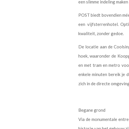
een slimme indeling maken d
POST biedt bovendien méér
een vijfsterrenhotel. Op
kwaliteit, zonder gedoe.
De locatie aan de Coolsing
hoek, waaronder de Koopg
en met tram en metro voor 
enkele minuten bereik je
zich in de directe omgeving
Begane grond
Via de monumentale entree
historie van het gebouw zi