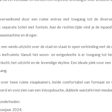
 verwelkomd door een ruime entree met toegang tot de divers
het separate toilet met fontein. Aan de rechterzijde vind je de inp
r wasmachine en droger.
een weids uitzicht over de stad en staat in open verbinding met de
 leefruimte. Vanuit het woon- en eetgedeelte is er toegang tot het
ucht, het uitzicht en de levendige skyline. Een ideale plek voor een
gang.
over twee ruime slaapkamers, beide comfortabel van formaat en ve
evoerd en voorzien van een inloopdouche, dubbele wastafel met meub
zonderheden:
ouwjaar 2024;