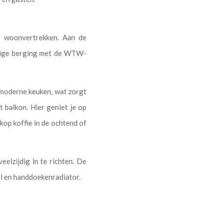
e woonvertrekken. Aan de
andige berging met de WTW-
 moderne keuken, wat zorgt
 balkon. Hier geniet je op
 kop koffie in de ochtend of
elzijdig in te richten. De
el en handdoekenradiator.