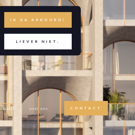
IK GA AKKOORD!
LIEVER NIET.
clusief
over ons
CONTACT