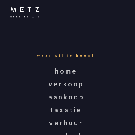
Metz Real Estate maakt gebruik van cookies om
ervoor te zorgen dat u de beste ervaring op onze
website krijgt. Door onze site te gebruiken, stemt
u in met cookies. Meer over cookies leest u in onze
Privacy Statement
.
waar wil je heen?
IK GA AKKOORD!
home
verkoop
LIEVER NIET.
aankoop
taxatie
verhuur