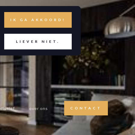
IK GA AKKOORD!
LIEVER NIET.
clusief
over ons
CONTACT