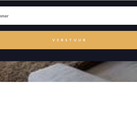
aanbod
exclusief
verkoop
projecten
aankoop
over ons
taxatie