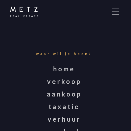
Metz Real Estate maakt gebruik van cookies om
ervoor te zorgen dat u de beste ervaring op onze
website krijgt. Door onze site te gebruiken, stemt
u in met cookies. Meer over cookies leest u in onze
Privacy Statement
.
waar wil je heen?
IK GA AKKOORD!
home
verkoop
LIEVER NIET.
aankoop
taxatie
verhuur