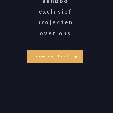
“
aanbod
exclusief
projecten
REVIEW
over ons
neem contact op
Ik zou deze makelaar aanbevelen. Een huis verkopen zou
een stressvolle toestand moeten zijn, maar met Metz werd
het warempel een ontzettend léuk traject. Alina stelt goed
en helder prioriteiten. Heel gezellig en tegelijk to the point.
Met een eveneens accurate Huzur op de achtergrond.
Altijd goed overleg. Samen strategie bepalen. Al met al
bijna jammer dat ze ons huis zo snel wisten te verkopen.