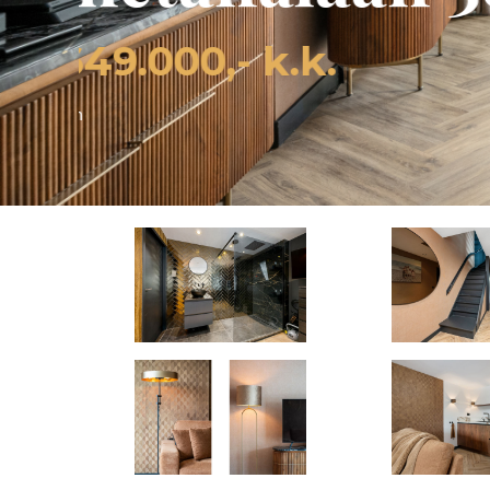
4
2
1
SLAAPKAMERS
BADKAMERS
M2 W
Slide 2 of 3.