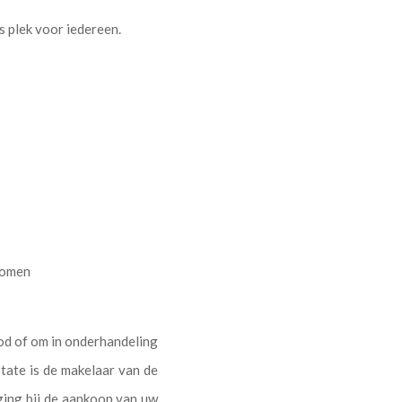
s plek voor iedereen.
nomen
od of om in onderhandeling
tate is de makelaar van de
ing bij de aankoop van uw