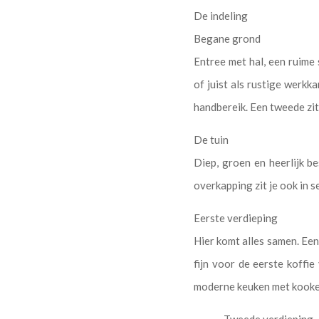
De indeling
Begane grond
Entree met hal, een ruime
of juist als rustige werkk
handbereik. Een tweede zith
De tuin
Diep, groen en heerlijk b
overkapping zit je ook in s
Eerste verdieping
Hier komt alles samen. Een
fijn voor de eerste koffi
moderne keuken met kookei
Tweede verdieping