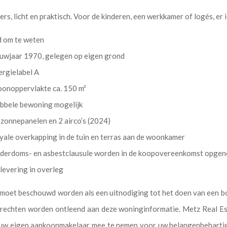
rs, licht en praktisch. Voor de kinderen, een werkkamer of logés, er i
 om te weten
uwjaar 1970, gelegen op eigen grond
ergielabel A
onoppervlakte ca. 150 m²
bbele bewoning mogelijk
 zonnepanelen en 2 airco’s (2024)
yale overkapping in de tuin en terras aan de woonkamer
derdoms- en asbestclausule worden in de koopovereenkomst opge
levering in overleg
e moet beschouwd worden als een uitnodiging tot het doen van een b
 rechten worden ontleend aan deze woninginformatie. Metz Real Es
u uw eigen aankoopmakelaar mee te nemen voor uw belangenbehartig