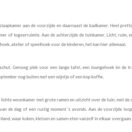
 slaapkamer aan de voorzijde en daarnaast de badkamer. Heel pretti
amer of logeerruimte. Aan de achterzijde de tuinkamer. Licht, ruim, e
oek, atelier of speelhoek voor de kinderen, het kan hier allemaal.
eschut. Genoeg plek voor een lange tafel, een loungehoek én de t
eptember nog buiten met een wijntje of een kop koffie.
 lichte woonkamer met grote ramen en uitzicht over de tuin, met de d
e van de dag of een rustig moment ’s avonds. Aan de voorzijde loo
land, waar koken, kletsen en samen eten vanzelf in elkaar overgaan.