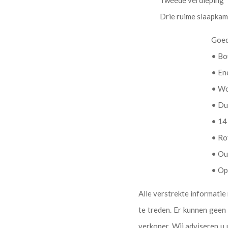
Drie ruime slaapkame
Goed
• Bo
• En
• Wo
• Du
• 14
• Ro
• Ou
• Op
Alle verstrekte informati
te treden. Er kunnen geen
verkoper. Wij adviseren 