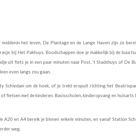
r middenin het leven. De Plantage en de Lange Haven zijn zo ber
rrasje bij Het Pakhuys. Boodschappen doe je makkelijk bij de buurts
je uit fiets je in een paar minuten naar Post, ’t Stadshuys of De B
lleen even langs zou gaan.
ity Schiedam om de hoek, of je trekt eropuit richting het Beatrixp
of fietsen met de kinderen. Basisscholen, kinderopvang en huisarts li
: de A20 en A4 bereik je binnen enkele minuten, en vanaf Station Sc
erder weg.