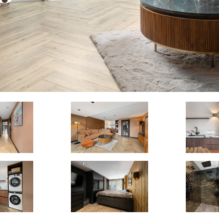
50
70
12
ONEN
M2 BUITEN
M2 GEBOUWGEBONDEN
BUITENRUIMTE