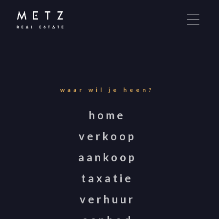
Metz Real Estate maakt gebruik van cookies om
ervoor te zorgen dat u de beste ervaring op onze
website krijgt. Door onze site te gebruiken, stemt
u in met cookies. Meer over cookies leest u in onze
Privacy Statement
.
waar wil je heen?
IK GA AKKOORD!
home
verkoop
LIEVER NIET.
aankoop
taxatie
verhuur