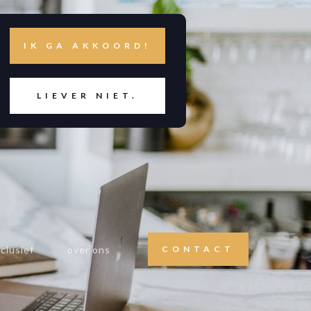
IK GA AKKOORD!
LIEVER NIET.
clusief
over ons
CONTACT